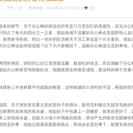
人气：512
发表时间：2025-09-04 11:25:54【
大
中
小
】
很多的细节，关于办公椅的筛选也经常是只注意到它的美观性，其实办公
时间占了每天的四分之一之多，假如坐感不温馨的办公椅会直接影响人血
、肩周炎等疾病。所以一张好的职员椅关于员工来说是十分主要的。假如
的办公椅该如何筛选呢？以下为大家概括下，选购办公椅该注意的事项。
调理的局部，调剂到让自己觉得最温馨、最放松的状况，而后感触下办公
假如办公椅靠背局部较松动，细微摇摆会有噪音涌现，那这样的椅子质量
抉择将上半身材重平均疏散的椅面，这样能减轻久坐时的不适，椅面的坐
稳固。关于滚轮首先要注意的是轮子的滑动，能否流利像在毛毯等毛糙的
轮耐磨性就体现的很卓越，假如轮子外包裹上一层橡胶，效果就更好了，
果上体现很卓越，也能大大缩小对地板的危害，滑动产生的噪音也能够得
固然是好事，假如总跟着屁股跑来跑去，那就未必是好事了，锁紧安装的