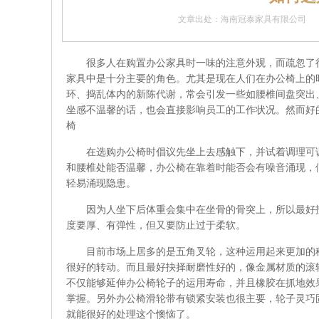
文章出处：海南冠泰家具有限公司
很多人在购置办公家具时一味的注意外观，而疏忽了
家具中是十分主要的角色。尤其是现在人们在办公椅上的
环、捣乱体内的新陈代谢，常会引发一些如腰椎间盘突出
坐感不温馨的话，也会直接影响员工的工作状况。然而好
椅
在选购办公椅时倡议先坐上去感触下，并试着调理可
和腰椎处能否温馨，办公椅在靠着时能否会有噪音涌现，
轻易涌现隐患。
因为人坐下后体重会集中在坐骨的骨突上，所以最好
度要厚、有弹性，但又要防止过于柔软。
目前市场上居多的是五角叉轮，这种运用起来更加的
很好的转动。而且最好抉择耐磨性好的，像金属材质的滚
不仅能够延伸办公椅轮子的运用寿命，并且橡胶在抓地效
掌握。另外办公椅滑轮带有锁紧安装也很主要，轮子灵巧
就能很好的处理这个懊恼了。