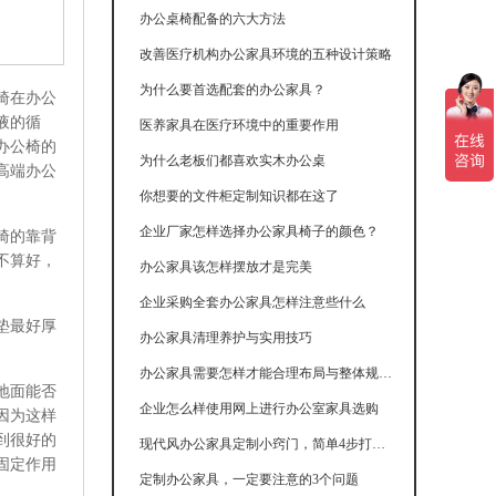
办公桌椅配备的六大方法
改善医疗机构办公家具环境的五种设计策略
为什么要首选配套的办公家具？
椅在办公
液的循
医养家具在医疗环境中的重要作用
办公椅的
为什么老板们都喜欢实木办公桌
高端办公
你想要的文件柜定制知识都在这了
企业厂家怎样选择办公家具椅子的颜色？
椅的靠背
不算好，
办公家具该怎样摆放才是完美
企业采购全套办公家具怎样注意些什么
垫最好厚
办公家具清理养护与实用技巧
办公家具需要怎样才能合理布局与整体规划呢
地面能否
企业怎么样使用网上进行办公室家具选购
因为这样
到很好的
现代风办公家具定制小窍门，简单4步打造简约高级感
固定作用
定制办公家具，一定要注意的3个问题